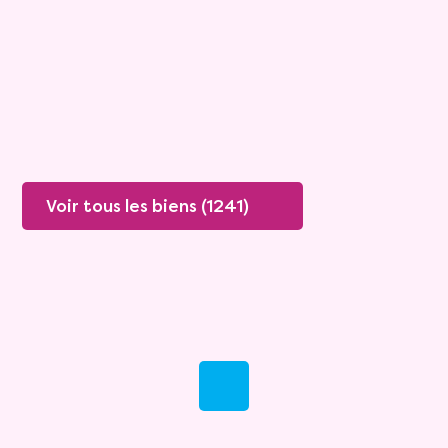
Rente :
447 €
78 ans
Valeur vénale :
250 000 €
76 ans
Plus de détails
Contacter
Voir tous les biens (1241)