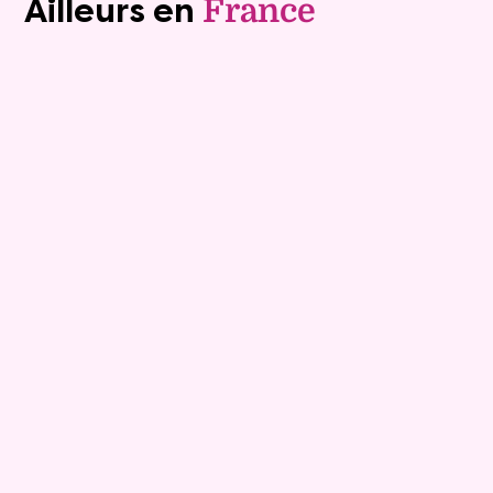
Ailleurs en
France
Exclusivite
Viager occupé
15
Bouquet :
45 925 €
Maison
4 pièces - 135m²
Viagimmo - Lyon
Boissey
Mandat :
20VO249