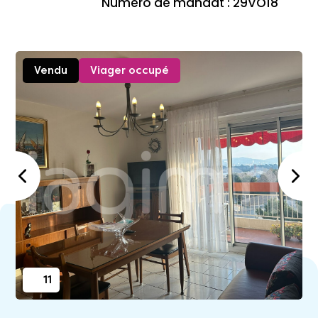
Numéro de mandat : 29VO18
Vendu
Viager occupé
11