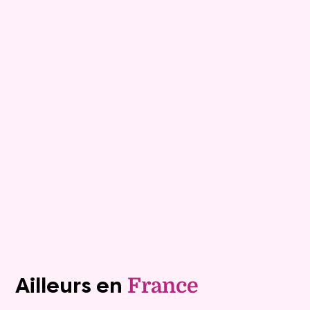
9
Bouquet :
51 080 €
Appartement
3 pièces - 59.6m²
Viagimmo - Marseille
Marseille
Mandat :
29VO129
Rente :
750 €
79 ans
Valeur vénale :
201 000 €
Plus de détails
Contacter
Voir tous les biens (1242)
Ailleurs en
France