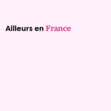
Voir tous les biens (1241)
Ailleurs en
France
Viager occupé
9
Bouquet :
10 400 €