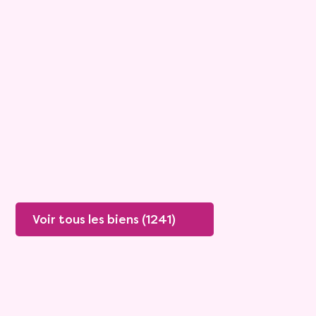
Maison
5 pièces - 125m²
Viagimmo - Cholet
Vivy
Mandat :
39VO21
Rente :
420 €
69 ans
Valeur vénale :
130 000 €
Plus de détails
Contacter
Voir tous les biens (1241)