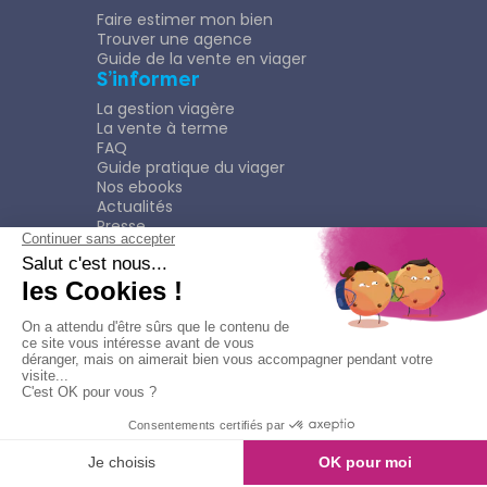
Faire estimer mon bien
Trouver une agence
Guide de la vente en viager
S’informer
La gestion viagère
La vente à terme
FAQ
Guide pratique du viager
Nos ebooks
Actualités
Presse
Rejoindre le Réseau
Nous rejoindre
Plaquette
Confidentialité
Plan du site
Mentions légales
Politique de confidentialité
Contacter l'agence
Appeler l'agence
© Copyright 2026