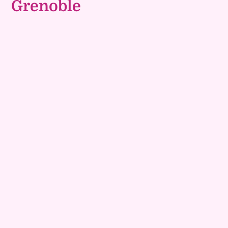
Grenoble
Exclusivite
Viager occupé
8
Bouquet :
155 500 €
Maison
7 pièces - 156m²
Viagimmo - Grenoble
Notre Dame De L Osier
Mandat :
38VO47