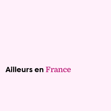
Rente :
463 €
84 ans
Valeur vénale :
340 000 €
75 ans
Plus de détails
Contacter
Voir tous les biens (1241)
Ailleurs en
France
Viager occupé