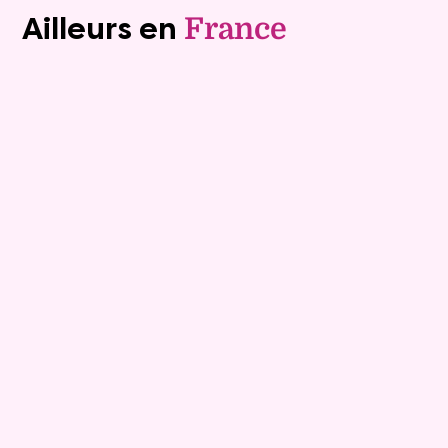
Ailleurs en
France
Exclusivite
Viager occupé
15
Bouquet :
45 925 €
Maison
4 pièces - 135m²
Viagimmo - Lyon
Boissey
Mandat :
20VO249