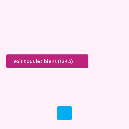
Rente :
447 €
78 ans
Valeur vénale :
250 000 €
76 ans
Plus de détails
Contacter
Voir tous les biens (1243)