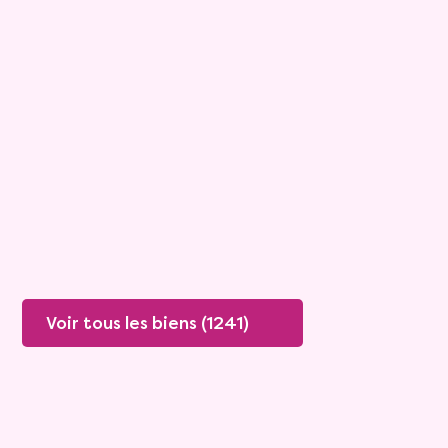
Maison
5 pièces - 125m²
Viagimmo - Cholet
Vivy
Mandat :
39VO21
Rente :
420 €
69 ans
Valeur vénale :
130 000 €
Plus de détails
Contacter
Voir tous les biens (1241)