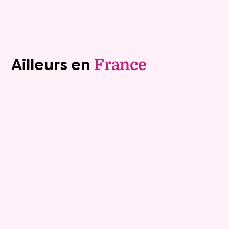
Voir tous les biens (1241)
Ailleurs en
France
Viager occupé
9
Bouquet :
10 400 €