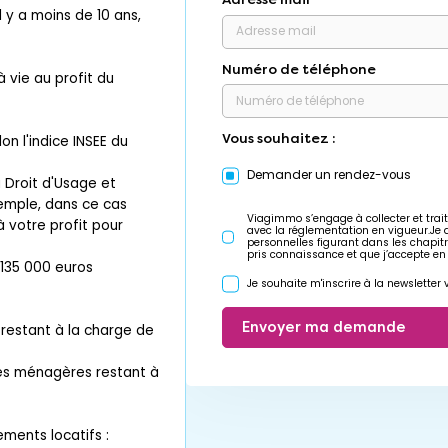
l y a moins de 10 ans,
Numéro de téléphone
vie au profit du
Vous souhaitez :
n l'indice INSEE du
Demander un rendez-vous
u Droit d'Usage et
xemple, dans ce cas
Viagimmo s’engage à collecter et trait
 votre profit pour
avec la réglementation en vigueur.Je
personnelles figurant dans les chapit
pris connaissance et que j’accepte en
: 135 000 euros
Je souhaite m'inscrire à la newslette
Envoyer ma demande
restant à la charge de
res ménagères restant à
ments locatifs :