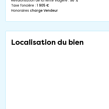
revalorisation de la rente viagère :
50 %
taxe foncière :
1 905 €
honoraires
charge Vendeur
Localisation du bien