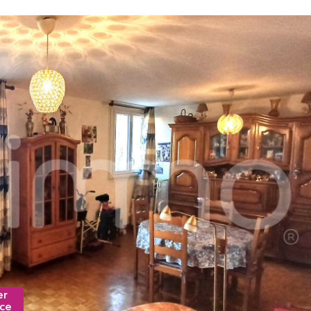
er
nce