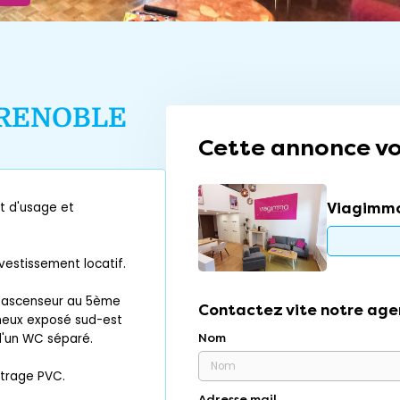
RENOBLE
Cette annonce vo
Viagimmo
t d'usage et
nvestissement locatif.
c ascenseur au 5ème
Contactez vite notre age
ineux exposé sud-est
d'un WC séparé.
Nom
itrage PVC.
Adresse mail