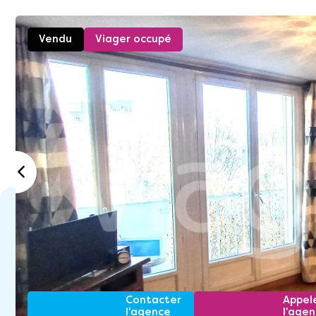
Vendu
Viager occupé
Contacter
Appel
l'agence
l'age