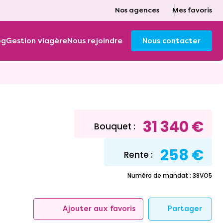
Nos agences
Mes favoris
og
Gestion viagère
Nous rejoindre
Nous contacter
31 340 €
Bouquet :
258 €
Rente :
Numéro de mandat : 38VO5
Partager
Ajouter aux favoris