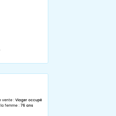
e
e vente :
Viager occupé
 la femme :
76 ans