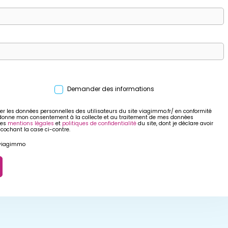
Demander des informations
er les données personnelles des utilisateurs du site viagimmo.fr/ en conformité
 donne mon consentement à la collecte et au traitement de mes données
res
mentions légales
et
politiques de confidentialité
du site, dont je déclare avoir
 cochant la case ci-contre.
r viagimmo