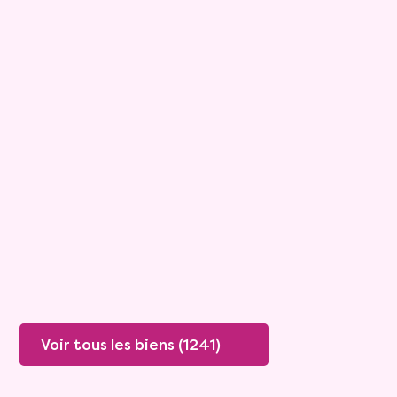
9
Bouquet :
20 400 €
Maison
5 pièces - 125m²
Viagimmo - Cholet
Vivy
Mandat :
39VO20
Rente :
350 €
69 ans
Valeur vénale :
130 000 €
Plus de détails
Contacter
Voir tous les biens (1241)