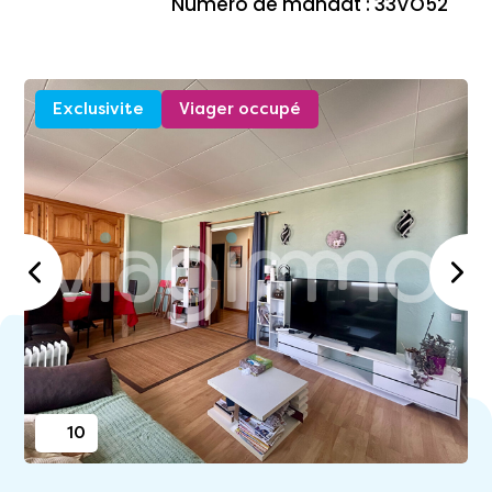
Numéro de mandat : 33VO52
Exclusivite
Viager occupé
10