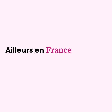
Plus de détails
Contacter
Voir tous les biens (1241)
Ailleurs en
France
Viager occupé