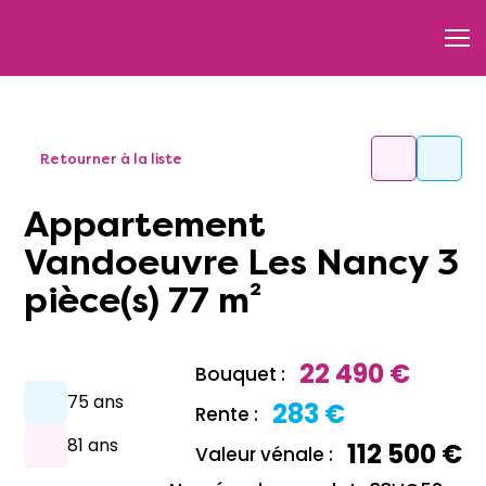
Retourner à la liste
Appartement
Vandoeuvre Les Nancy 3
pièce(s) 77 m²
22 490 €
Bouquet :
75 ans
283 €
Rente :
81 ans
112 500 €
Valeur vénale :