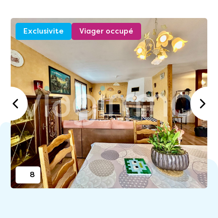
Exclusivite
Viager occupé
8