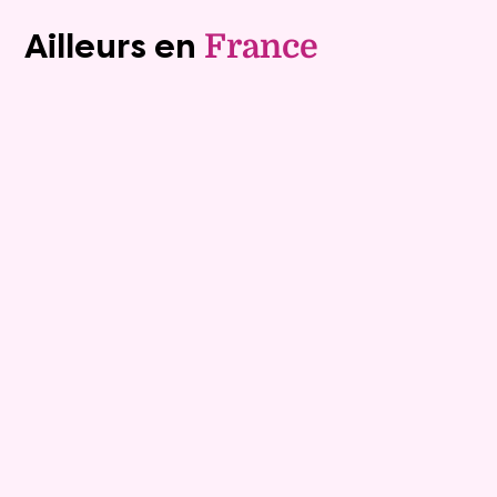
Ailleurs en
France
Exclusivite
Viager occupé
15
Bouquet :
45 925 €
Maison
4 pièces - 135m²
Viagimmo - Lyon
Boissey
Mandat :
20VO249