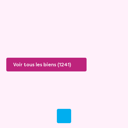
Rente :
447 €
78 ans
Valeur vénale :
250 000 €
76 ans
Plus de détails
Contacter
Voir tous les biens (1241)