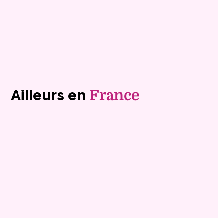
Plus de détails
Contacter
Voir tous les biens (1241)
Ailleurs en
France
Exclusivite
Viager occupé