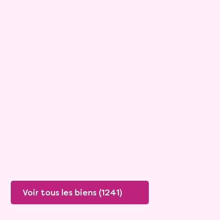
15
Bouquet :
45 925 €
Maison
4 pièces - 135m²
Viagimmo - Lyon
Boissey
Mandat :
20VO249
Rente :
447 €
78 ans
Valeur vénale :
250 000 €
76 ans
Plus de détails
Contacter
Voir tous les biens (1241)