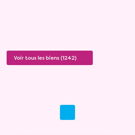
Rente :
1 100 €
70 ans
Valeur vénale :
359 305 €
Plus de détails
Contacter
Voir tous les biens (1242)