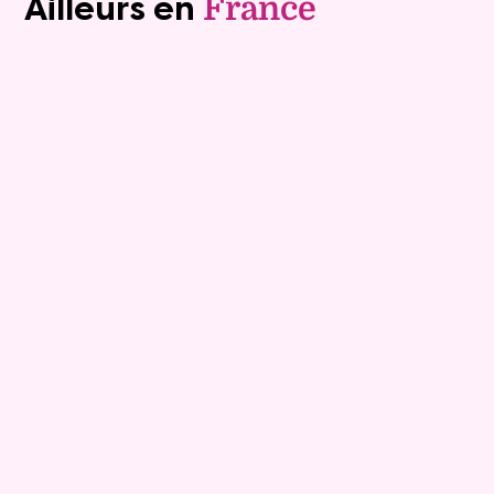
Ailleurs en
France
Viager occupé
6
Bouquet :
28 800 €
Maison
4 pièces - 100m²
Viagimmo - Toulon
Toulon
Mandat :
2929