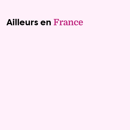
Voir tous les biens (1242)
Ailleurs en
France
Vente à terme libre
10
Comptant :
93 600 €
Appartement
3 pièces - 58m²