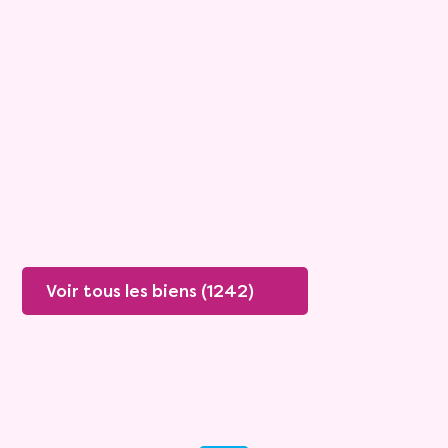
Viagimmo - Saint-Gilles-Croix-
de-Vie
Saint Jean De Monts
Mandat :
15VTL206
Mensualité :
834 €
Versée sur une durée de 9 ans
Valeur vénale :
170 000 €
Plus de détails
Contacter
Voir tous les biens (1242)