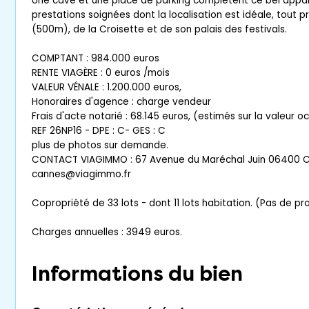
Une cave et une place de parking complètent ce bel app
prestations soignées dont la localisation est idéale, tout 
(500m), de la Croisette et de son palais des festivals.
COMPTANT : 984.000 euros
RENTE VIAGÈRE : 0 euros /mois
VALEUR VÉNALE : 1.200.000 euros,
Honoraires d'agence : charge vendeur
Frais d'acte notarié : 68.145 euros, (estimés sur la valeur 
REF 26NP16 - DPE : C- GES : C
plus de photos sur demande.
CONTACT VIAGIMMO : 67 Avenue du Maréchal Juin 06400 C
cannes@viagimmo.fr
Copropriété de 33 lots - dont 11 lots habitation. (Pas de p
Charges annuelles : 3949 euros.
Informations du bien