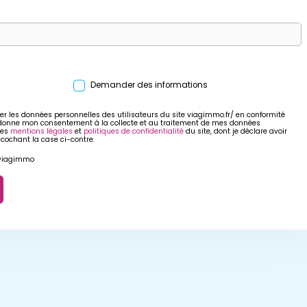
Demander des informations
er les données personnelles des utilisateurs du site viagimmo.fr/ en conformité
 donne mon consentement à la collecte et au traitement de mes données
res
mentions légales
et
politiques de confidentialité
du site, dont je déclare avoir
 cochant la case ci-contre.
r viagimmo