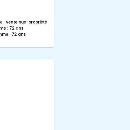
e :
Vente nue-propriété
mme :
72 ans
emme :
72 ans