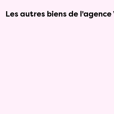
Les autres biens de l'agenc
Viager occupé
6
Appartement
4 pièces - 80.06m²
Cagnes Sur Mer