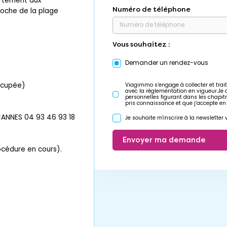
artement aux
Numéro de téléphone
proche de la plage
Vous souhaitez :
Demander un rendez-vous
occupée)
Viagimmo s’engage à collecter et trait
avec la réglementation en vigueur.Je
personnelles figurant dans les chapit
pris connaissance et que j’accepte en
ANNES 04 93 46 93 18
Je souhaite m'inscrire à la newslette
Envoyer ma demande
rocédure en cours).