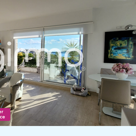
er
nce