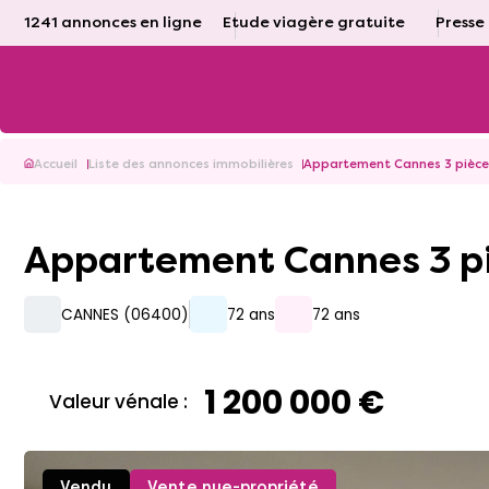
1241 annonces en ligne
Etude viagère gratuite
Presse
Accueil
Liste des annonces immobilières
Appartement Cannes 3 pièce
Appartement Cannes 3 pi
CANNES (06400)
72 ans
72 ans
1 200 000 €
Valeur vénale :
Vendu
Vente nue-propriété