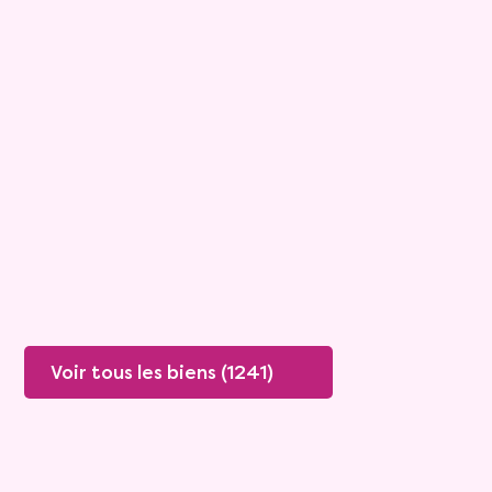
6
Bouquet :
28 800 €
Maison
4 pièces - 100m²
Viagimmo - Toulon
Toulon
Mandat :
2929
Rente :
1 100 €
70 ans
Valeur vénale :
359 305 €
Plus de détails
Contacter
Voir tous les biens (1241)