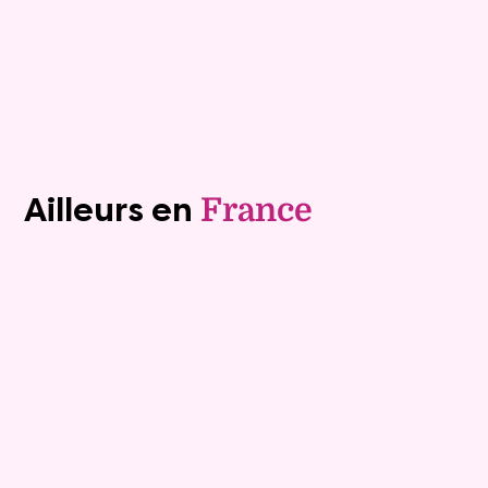
Plus de détails
Contacter
Voir tous les biens (1243)
Ailleurs en
France
Exclusivite
Viager occupé