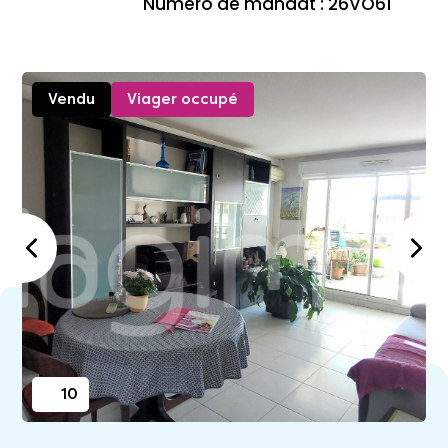
Numéro de mandat : 26VO61
Vendu
Viager occupé
10