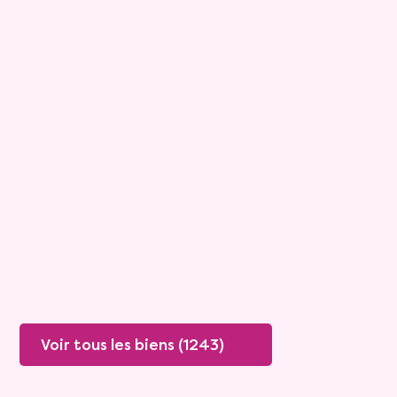
15
Bouquet :
45 925 €
Maison
4 pièces - 135m²
Viagimmo - Lyon
Boissey
Mandat :
20VO249
Rente :
447 €
78 ans
Valeur vénale :
250 000 €
76 ans
Plus de détails
Contacter
Voir tous les biens (1243)