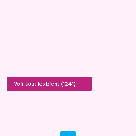
Viagimmo - Lyon
Boissey
Mandat :
20VO249
Rente :
447 €
78 ans
Valeur vénale :
250 000 €
76 ans
Plus de détails
Contacter
Voir tous les biens (1241)