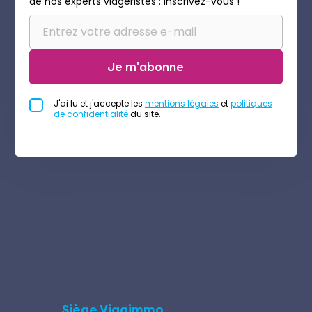
de nos experts viagéristes : inscrivez-vous !
Je m'abonne
J'ai lu et j'accepte les
mentions légales
et
politiques
de confidentialité
du site.
Siège Viagimmo