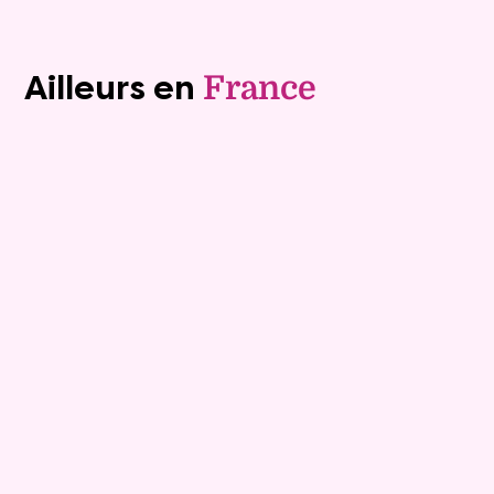
Voir tous les biens (1241)
Ailleurs en
France
Exclusivite
Viager occupé
15
Bouquet :
45 925 €
Maison
4 pièces - 135m²