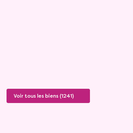
Appartement
3 pièces - 74.11m²
Viagimmo - Marseille
Marseille
Mandat :
29VO144
Rente :
1 446 €
89 ans
Valeur vénale :
200 000 €
Plus de détails
Contacter
Voir tous les biens (1241)