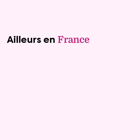
Voir tous les biens (1241)
Ailleurs en
France
Exclusivite
Viager occupé
7
Bouquet :
41 000 €