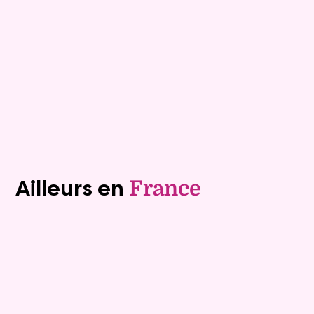
Rente :
1 500 €
82 ans
Valeur vénale :
420 000 €
Plus de détails
Contacter
Voir tous les biens (1241)
Ailleurs en
France
Exclusivite
Viager occupé