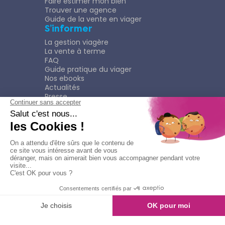
Faire estimer mon bien
Trouver une agence
Guide de la vente en viager
S’informer
La gestion viagère
La vente à terme
FAQ
Guide pratique du viager
Nos ebooks
Actualités
Presse
Rejoindre le Réseau
Nous rejoindre
Plaquette
Confidentialité
Plan du site
Mentions légales
Politique de confidentialité
Contacter l'agence
Appeler l'agence
© Copyright 2026
Viagimmo - Tout droits réservés
Mentions légales