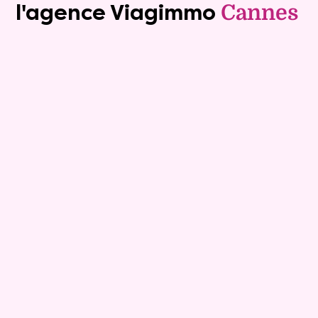
l'agence Viagimmo
Cannes
Viager occupé
6
Bouquet :
152 134 €
Appartement
4 pièces - 80.06m²
Viagimmo - Cannes
Cagnes Sur Mer
Mandat :
26VO111