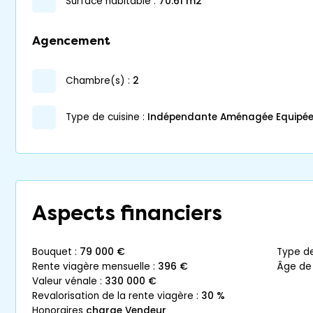
surface habitable :
70.61 m2
Agencement
chambre(s) :
2
Type de cuisine :
Indépendante Aménagée Equipé
Aspects financiers
bouquet :
79 000 €
type d
rente viagère mensuelle :
396 €
âge de
valeur vénale :
330 000 €
revalorisation de la rente viagère :
30 %
honoraires
charge Vendeur