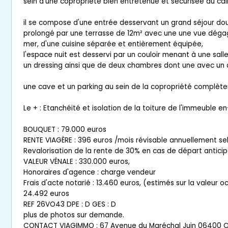
sein d'une copropriété bien entretenue et sécurisée au ca
il se compose d'une entrée desservant un grand séjour do
prolongé par une terrasse de 12m² avec une une vue dégagé
mer, d'une cuisine séparée et entièrement équipée,
l'espace nuit est desservi par un couloir menant à une sall
un dressing ainsi que de deux chambres dont une avec un a
une cave et un parking au sein de la copropriété complète
Le + : Etanchéité et isolation de la toiture de l'immeuble 
BOUQUET : 79.000 euros
RENTE VIAGÈRE : 396 euros /mois révisable annuellement selo
Revalorisation de la rente de 30% en cas de départ antici
VALEUR VÉNALE : 330.000 euros,
Honoraires d'agence : charge vendeur
Frais d'acte notarié : 13.460 euros, (estimés sur la valeur 
24.492 euros
REF 26VO43 DPE : D GES : D
plus de photos sur demande.
CONTACT VIAGIMMO : 67 Avenue du Maréchal Juin 06400 C