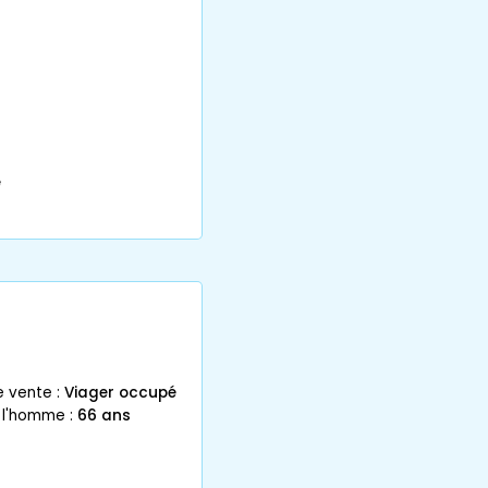
e
e vente :
Viager occupé
 l'homme :
66 ans