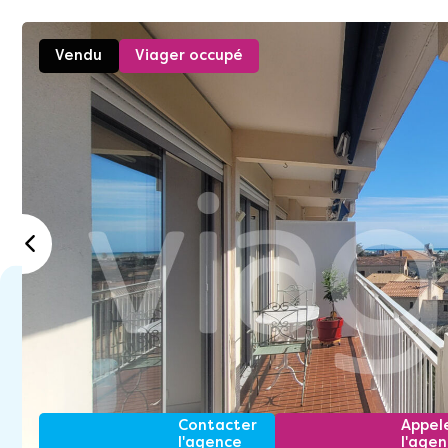
Vendu
Viager occupé
Contacter
Appel
l'agence
l'age