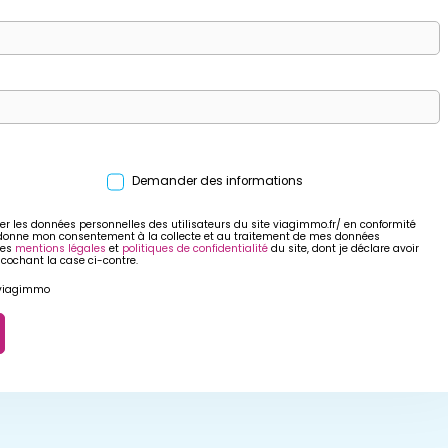
Demander des informations
er les données personnelles des utilisateurs du site viagimmo.fr/ en conformité
 donne mon consentement à la collecte et au traitement de mes données
res
mentions légales
et
politiques de confidentialité
du site, dont je déclare avoir
 cochant la case ci-contre.
r viagimmo