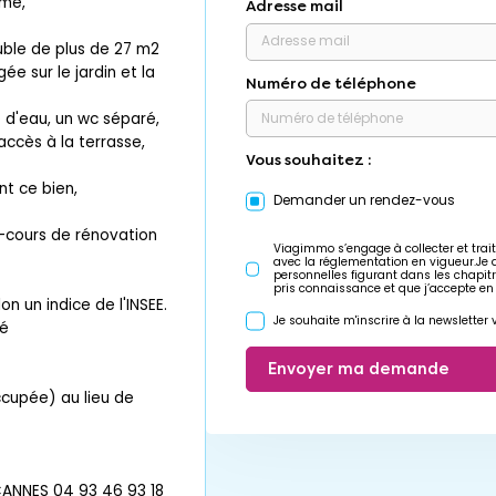
lme,
Adresse mail
uble de plus de 27 m2
e sur le jardin et la
Numéro de téléphone
e d'eau, un wc séparé,
ccès à la terrasse,
Vous souhaitez :
nt ce bien,
Demander un rendez-vous
en-cours de rénovation
Viagimmo s’engage à collecter et trait
avec la réglementation en vigueur.Je
personnelles figurant dans les chapit
pris connaissance et que j’accepte en
n un indice de l'INSEE.
Je souhaite m'inscrire à la newslette
pé
Envoyer ma demande
occupée) au lieu de
ANNES 04 93 46 93 18