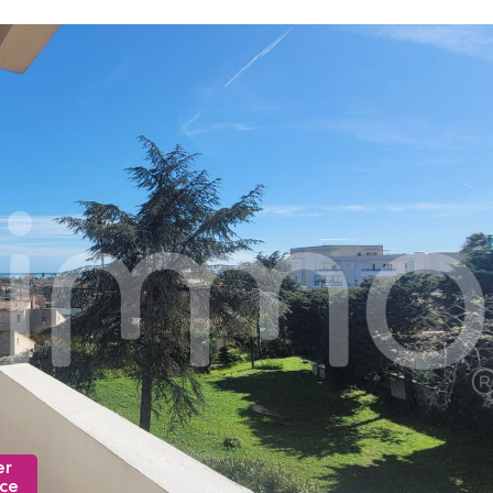
er
nce