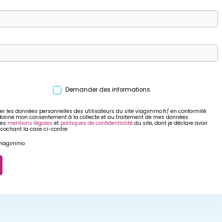
Demander des informations
er les données personnelles des utilisateurs du site viagimmo.fr/ en conformité
 donne mon consentement à la collecte et au traitement de mes données
res
mentions légales
et
politiques de confidentialité
du site, dont je déclare avoir
 cochant la case ci-contre.
r viagimmo