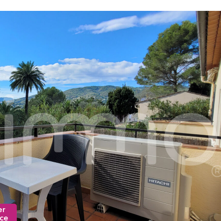
er
nce