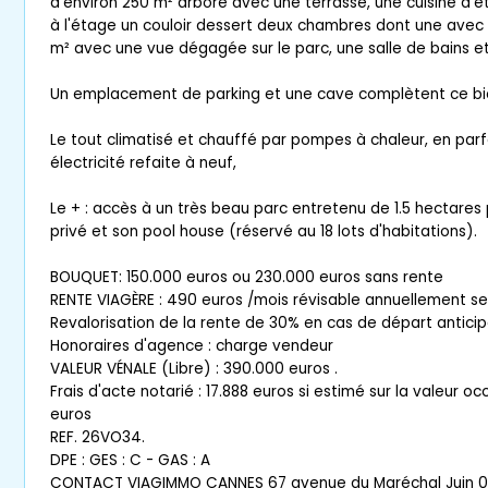
d'environ 250 m² arboré avec une terrasse, une cuisine d'é
à l'étage un couloir dessert deux chambres dont une avec
m² avec une vue dégagée sur le parc, une salle de bains e
Un emplacement de parking et une cave complètent ce bi
Le tout climatisé et chauffé par pompes à chaleur, en parfai
électricité refaite à neuf,
Le + : accès à un très beau parc entretenu de 1.5 hectares
privé et son pool house (réservé au 18 lots d'habitations).
BOUQUET: 150.000 euros ou 230.000 euros sans rente
RENTE VIAGÈRE : 490 euros /mois révisable annuellement selo
Revalorisation de la rente de 30% en cas de départ antici
Honoraires d'agence : charge vendeur
VALEUR VÉNALE (Libre) : 390.000 euros .
Frais d'acte notarié : 17.888 euros si estimé sur la valeur o
euros
REF. 26VO34.
DPE : GES : C - GAS : A
CONTACT VIAGIMMO CANNES 67 avenue du Maréchal Juin 