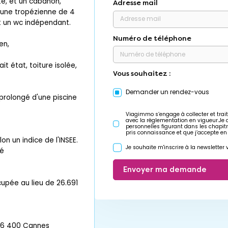
té, et un cabanon,
Adresse mail
 une tropézienne de 4
t un wc indépendant.
Numéro de téléphone
en,
t état, toiture isolée,
Vous souhaitez :
Demander un rendez-vous
 prolongé d'une piscine
Viagimmo s’engage à collecter et trait
avec la réglementation en vigueur.Je
personnelles figurant dans les chapit
pris connaissance et que j’accepte en
n un indice de l'INSEE.
Je souhaite m'inscrire à la newslette
pé
Envoyer ma demande
ccupée au lieu de 26.691
06 400 Cannes