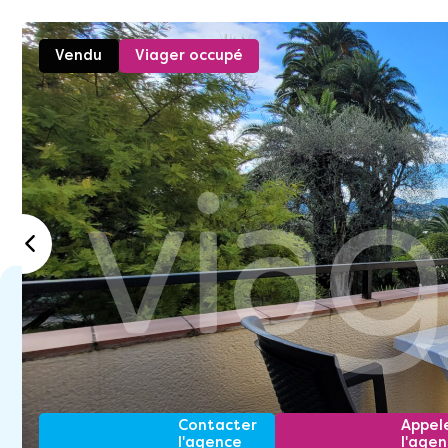
Vendu
Viager occupé
Contacter
Appel
l'agence
l'age