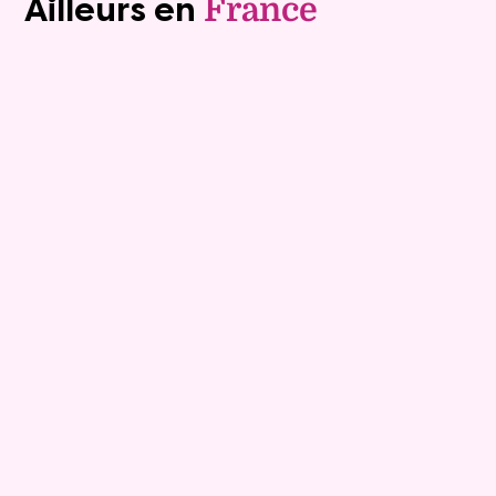
Ailleurs en
France
Viager occupé
10
Bouquet :
160 000 €
Appartement
3 pièces - 84.06m²
Viagimmo - Cannes
Antibes
Mandat :
26VO114