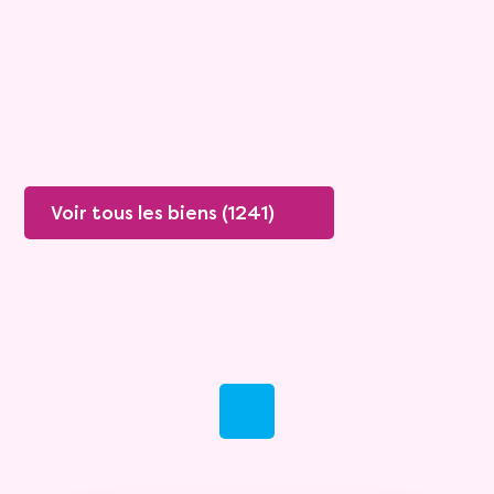
Rente :
835 €
83 ans
Valeur vénale :
530 000 €
79 ans
Plus de détails
Contacter
Voir tous les biens (1241)