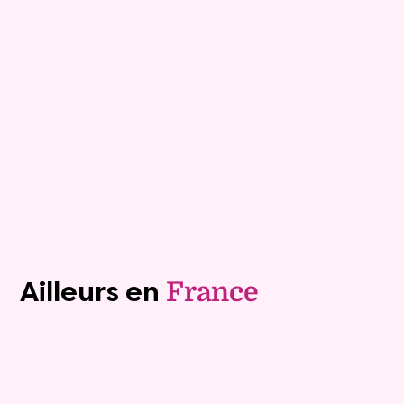
Viagimmo - Cannes
Cagnes Sur Mer
Mandat :
26VO111
Rente :
1 500 €
82 ans
Valeur vénale :
420 000 €
Plus de détails
Contacter
Voir tous les biens (1243)
Ailleurs en
France
Exclusivite
Viager occupé