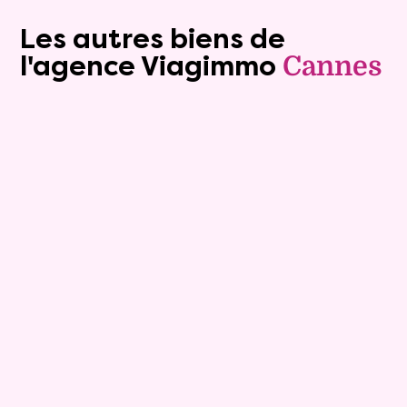
Les autres biens de
l'agence Viagimmo
Cannes
Viager occupé
6
Bouquet :
152 134 €
Appartement
4 pièces - 80.06m²