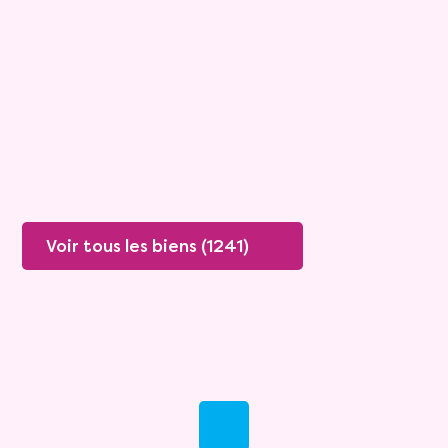
Mandat :
1VTL916
Mensualité :
1 500 €
Versée sur une durée de 20 ans
Valeur vénale :
460 000 €
Plus de détails
Contacter
Voir tous les biens (1241)