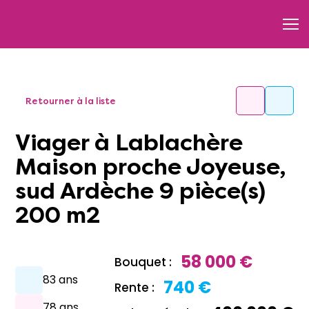
Retourner à la liste
Viager à Lablachère
Maison proche Joyeuse,
sud Ardèche 9 pièce(s)
200 m2
58 000 €
Bouquet :
83 ans
740 €
Rente :
78 ans