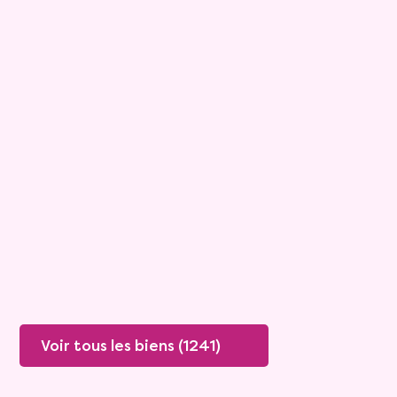
15
Bouquet :
45 925 €
Maison
4 pièces - 135m²
Viagimmo - Lyon
Boissey
Mandat :
20VO249
Rente :
447 €
78 ans
Valeur vénale :
250 000 €
76 ans
Plus de détails
Contacter
Voir tous les biens (1241)