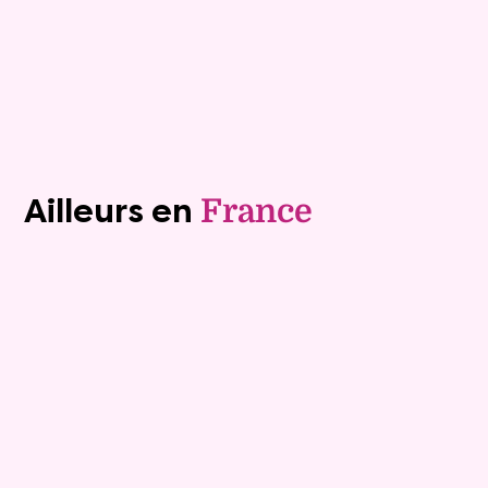
Plus de détails
Contacter
Voir tous les biens (1241)
Ailleurs en
France
Exclusivite
Viager occupé