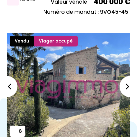
400 000 €
Valeur vénale :
Numéro de mandat : 9VO45-45
Vendu
Viager occupé
8