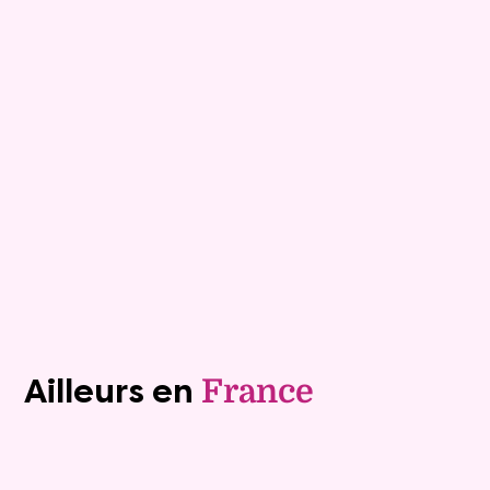
Maison
6 pièces - 175m²
Viagimmo - Montélimar
Tournon Sur Rhone
Mandat :
28VO85
Rente :
1 334 €
76 ans
Valeur vénale :
445 000 €
Plus de détails
Contacter
Voir tous les biens (1241)
Ailleurs en
France
Exclusivite
Viager occupé