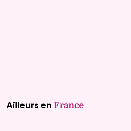
Maison
6 pièces - 175m²
Viagimmo - Montélimar
Tournon Sur Rhone
Mandat :
28VO85
Rente :
1 334 €
76 ans
Valeur vénale :
445 000 €
Plus de détails
Contacter
Voir tous les biens (1241)
Ailleurs en
France
Exclusivite
Viager libre