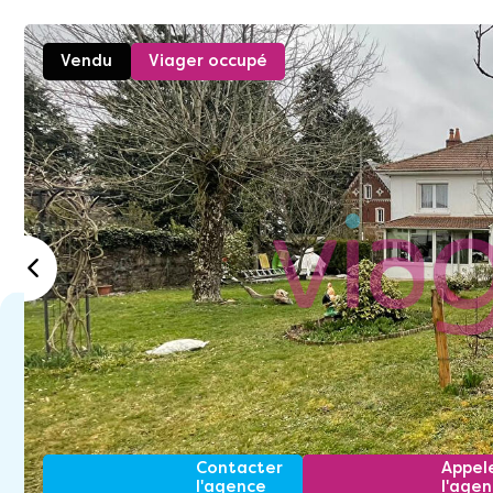
Vendu
Viager occupé
Contacter
Appel
l'agence
l'age