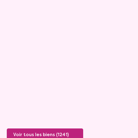
9
Maison
6 pièces - 175m²
Tournon Sur Rhone
Rente :
1 334 €
Valeur vénale :
445 000 €
Plus de détails
Voir tous les biens (1241)