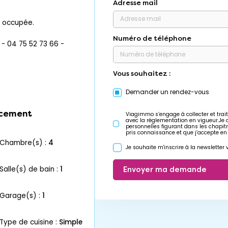
Adresse mail
r occupée.
Numéro de téléphone
 04 75 52 73 66 -
Vous souhaitez :
Demander un rendez-vous
cement
Viagimmo s’engage à collecter et trait
avec la réglementation en vigueur.Je
personnelles figurant dans les chapit
pris connaissance et que j’accepte en
chambre(s) :
4
Je souhaite m'inscrire à la newslette
salle(s) de bain :
1
Envoyer ma demande
garage(s) :
1
Type de cuisine :
Simple