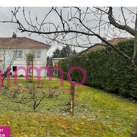
er
nce