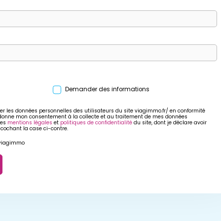
Demander des informations
er les données personnelles des utilisateurs du site viagimmo.fr/ en conformité
 donne mon consentement à la collecte et au traitement de mes données
res
mentions légales
et
politiques de confidentialité
du site, dont je déclare avoir
 cochant la case ci-contre.
r viagimmo