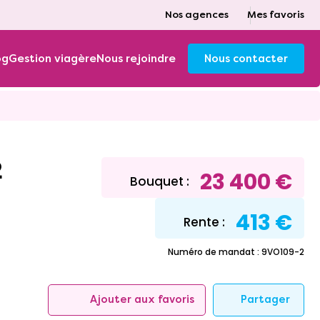
Nos agences
Mes favoris
og
Gestion viagère
Nous rejoindre
Nous contacter
2
23 400 €
Bouquet :
413 €
Rente :
Numéro de mandat : 9VO109-2
Partager
Ajouter aux favoris