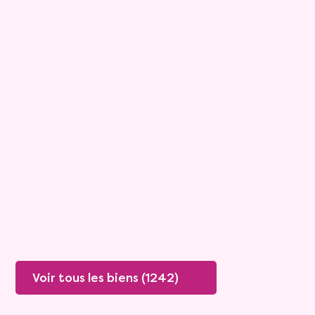
15
Bouquet :
45 925 €
Maison
4 pièces - 135m²
Viagimmo - Lyon
Boissey
Mandat :
20VO249
Rente :
447 €
78 ans
Valeur vénale :
250 000 €
76 ans
Plus de détails
Contacter
Voir tous les biens (1242)