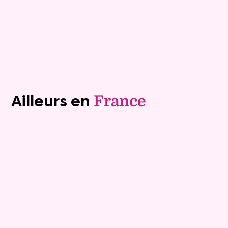
Plus de détails
Contacter
Voir tous les biens (1242)
Ailleurs en
France
Exclusivite
Viager occupé