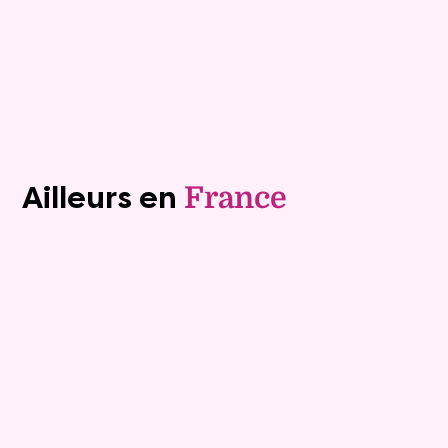
Plus de détails
Contacter
Voir tous les biens (1240)
Ailleurs en
France
Exclusivite
Viager occupé