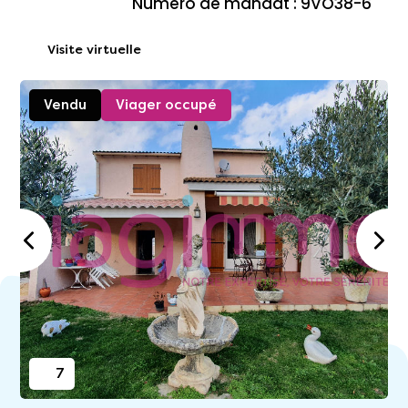
Numéro de mandat : 9VO38-6
Visite virtuelle
Vendu
Viager occupé
7