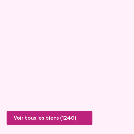
15
Bouquet :
45 925 €
Maison
4 pièces - 135m²
Viagimmo - Lyon
Boissey
Mandat :
20VO249
Rente :
447 €
78 ans
Valeur vénale :
250 000 €
76 ans
Plus de détails
Contacter
Voir tous les biens (1240)