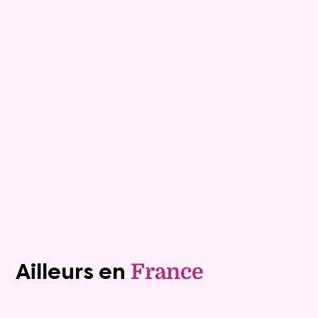
Maison
6 pièces - 175m²
Viagimmo - Montélimar
Tournon Sur Rhone
Mandat :
28VO85
Rente :
1 334 €
76 ans
Valeur vénale :
445 000 €
Plus de détails
Contacter
Voir tous les biens (1242)
Ailleurs en
France