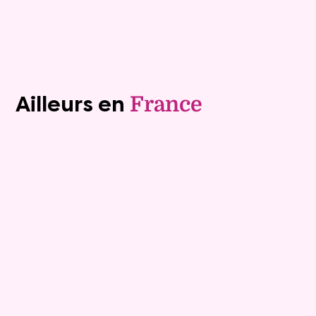
Voir tous les biens (1242)
Ailleurs en
France
Exclusivite
Viager occupé