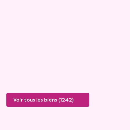
15
Bouquet :
45 925 €
Maison
4 pièces - 135m²
Viagimmo - Lyon
Boissey
Mandat :
20VO249
Rente :
447 €
78 ans
Valeur vénale :
250 000 €
76 ans
Plus de détails
Contacter
Voir tous les biens (1242)