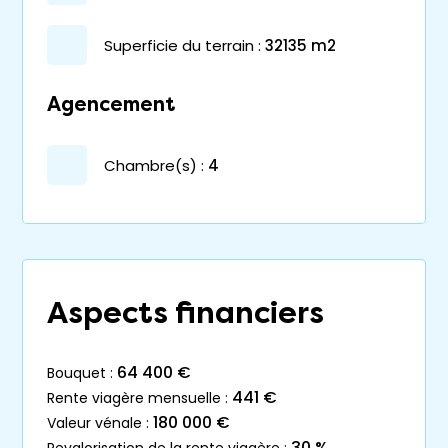
superficie du terrain :
32135 m2
Agencement
chambre(s) :
4
Aspects financiers
64 400 €
bouquet :
441 €
rente viagère mensuelle :
180 000 €
valeur vénale :
30 %
revalorisation de la rente viagère :