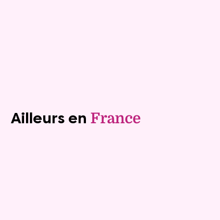
Valeur vénale :
445 000 €
Plus de détails
Contacter
Voir tous les biens (1243)
Ailleurs en
France
Exclusivite
Viager occupé