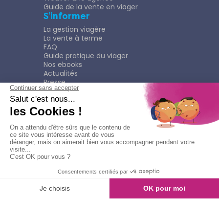
Guide de la vente en viager
S’informer
La gestion viagère
La vente à terme
FAQ
Guide pratique du viager
Nos ebooks
Actualités
Presse
Rejoindre le Réseau
Nous rejoindre
Plaquette
Confidentialité
Plan du site
Mentions légales
Politique de confidentialité
Contacter l'agence
Appeler l'agence
© Copyright 2026
Viagimmo - Tout droits réservés
Mentions légales
Création & développement :
kookline