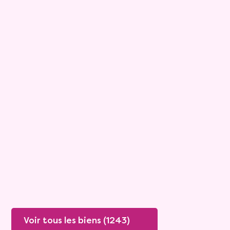
10
Bouquet :
62 800 €
Maison
4 pièces - 83m²
Viagimmo - Le Mans
Arnage
Mandat :
37VO43
Rente :
677 €
88 ans
Valeur vénale :
160 000 €
Plus de détails
Contacter
Voir tous les biens (1243)