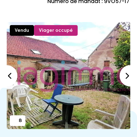
Numéro de mandat : 9VO57-17
Vendu
Viager occupé
8