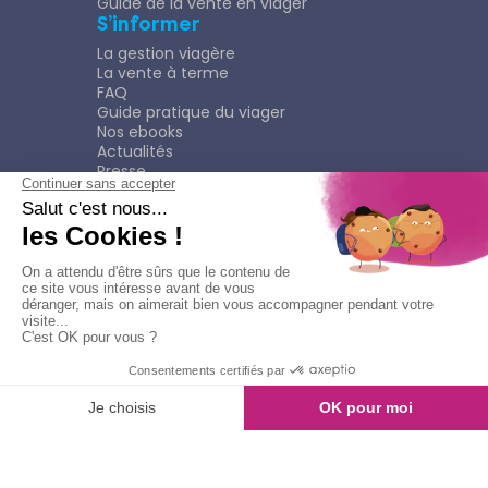
Guide de la vente en viager
S’informer
La gestion viagère
La vente à terme
FAQ
Guide pratique du viager
Nos ebooks
Actualités
Presse
Rejoindre le Réseau
Nous rejoindre
Plaquette
Confidentialité
Plan du site
Mentions légales
Politique de confidentialité
Contacter l'agence
Appeler l'agence
© Copyright 2026
Viagimmo - Tout droits réservés
Mentions légales
Création & développement :
kookline