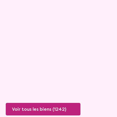
15
Bouquet :
45 925 €
Maison
4 pièces - 135m²
Viagimmo - Lyon
Boissey
Mandat :
20VO249
Rente :
447 €
78 ans
Valeur vénale :
250 000 €
76 ans
Plus de détails
Contacter
Voir tous les biens (1242)