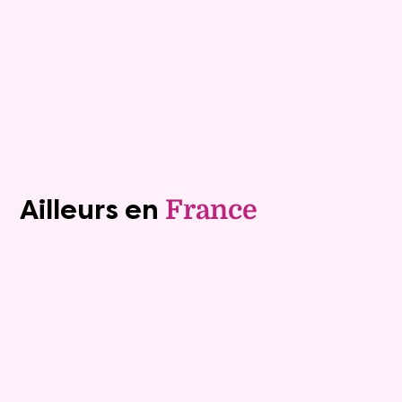
Valeur vénale :
445 000 €
Plus de détails
Contacter
Voir tous les biens (1242)
Ailleurs en
France
Exclusivite
Viager occupé