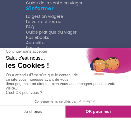
Guide de la vente en viager
S’informer
La gestion viagère
La vente à terme
FAQ
Guide pratique du viager
Nos ebooks
Actualités
Presse
Rejoindre le Réseau
Nous rejoindre
Plaquette
Confidentialité
Plan du site
Mentions légales
Politique de confidentialité
Contacter l'agence
Appeler l'agence
© Copyright 2026
Viagimmo - Tout droits réservés
Mentions légales
Création & développement :
kookline