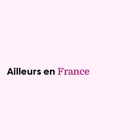
Plus de détails
Contacter
Voir tous les biens (1243)
Ailleurs en
France
Viager libre