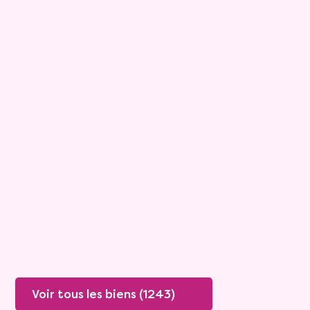
10
Bouquet :
158 800 €
Maison
4 pièces - 110m²
Viagimmo - Les Sables d'Olonne
Les Sables D Olonne
Mandat :
1VL917
Rente :
1 357 €
71 ans
Valeur vénale :
360 000 €
Plus de détails
Contacter
Voir tous les biens (1243)