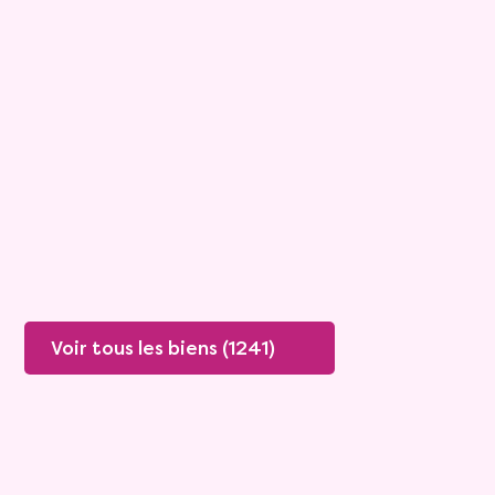
Maison
6 pièces - 196m²
Viagimmo - Cannes
Saint Cezaire Sur Siagne
Mandat :
26NP112
Rente :
0 €
81 ans
Valeur vénale :
695 000 €
79 ans
Plus de détails
Contacter
Voir tous les biens (1241)