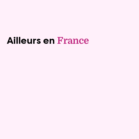
Voir tous les biens (1241)
Ailleurs en
France
Exclusivite
Vente nue-propriété
15
Comptant :
436 270 €