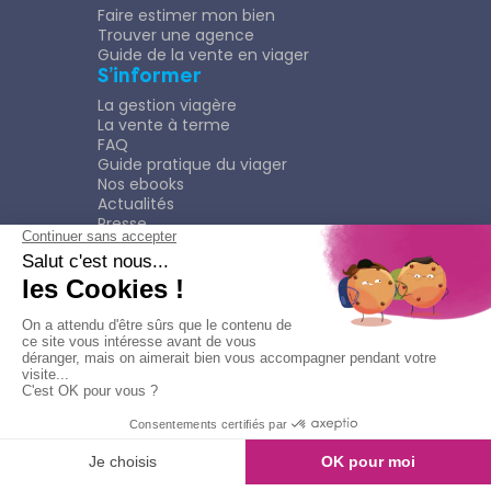
Faire estimer mon bien
Trouver une agence
Guide de la vente en viager
S’informer
La gestion viagère
La vente à terme
FAQ
Guide pratique du viager
Nos ebooks
Actualités
Presse
Rejoindre le Réseau
Nous rejoindre
Plaquette
Confidentialité
Plan du site
Mentions légales
Politique de confidentialité
Contacter l'agence
Appeler l'agence
© Copyright 2026
Viagimmo - Tout droits réservés