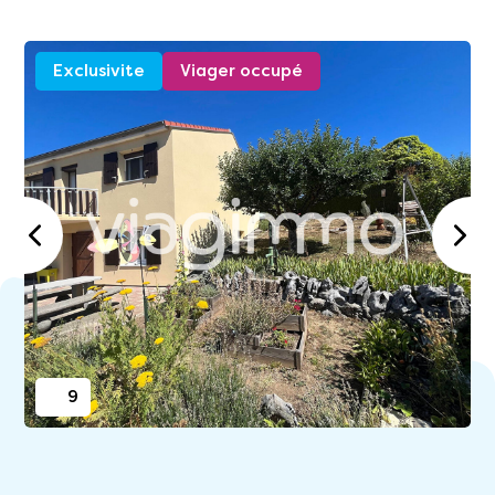
Exclusivite
Viager occupé
9