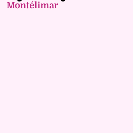
Montélimar
Exclusivite
Viager occupé
9
Bouquet :
74 900 €
Maison
6 pièces - 175m²
Viagimmo - Montélimar
Tournon Sur Rhone
Mandat :
28VO85