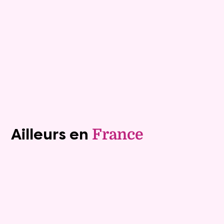
Rente :
1 334 €
76 ans
Valeur vénale :
445 000 €
Plus de détails
Contacter
Voir tous les biens (1241)
Ailleurs en
France
Exclusivite
Viager occupé