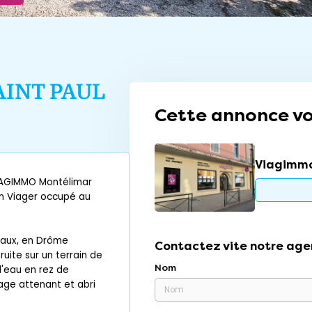
AINT PAUL
Cette annonce vo
Viagimmo
VIAGIMMO Montélimar
un Viager occupé au
teaux, en Drôme
Contactez vite notre age
uite sur un terrain de
Nom
d'eau en rez de
age attenant et abri