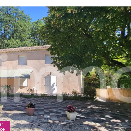
er
nce