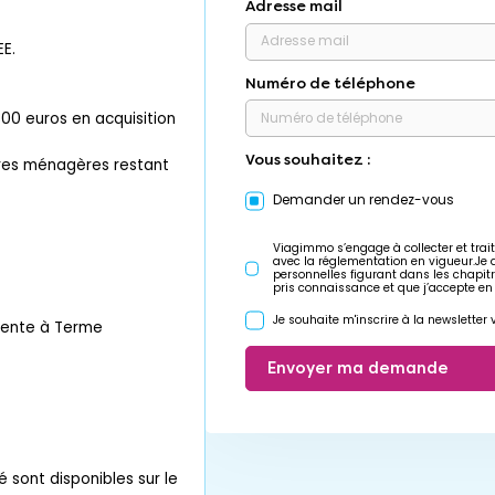
Adresse mail
EE.
Numéro de téléphone
300 euros en acquisition
Vous souhaitez :
ures ménagères restant
Demander un rendez-vous
Viagimmo s’engage à collecter et trait
avec la réglementation en vigueur.Je
personnelles figurant dans les chapit
pris connaissance et que j’accepte en
Je souhaite m'inscrire à la newslette
Vente à Terme
Envoyer ma demande
é sont disponibles sur le