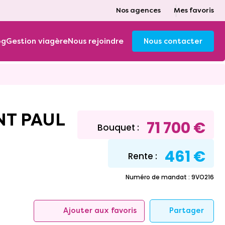
Nos agences
Mes favoris
og
Gestion viagère
Nous rejoindre
Nous contacter
71 700 €
Bouquet :
461 €
Rente :
Numéro de mandat : 9VO216
Partager
Ajouter aux favoris