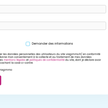
Demander des informations
er les données personnelles des utilisateurs du site viagimmo.fr/ en conformité
 donne mon consentement à la collecte et au traitement de mes données
res
mentions légales
et
politiques de confidentialité
du site, dont je déclare avoir
 cochant la case ci-contre.
r viagimmo