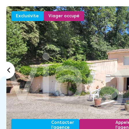
Exclusivite
Viager occupé
Contacter
Appel
l'agence
l'age