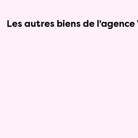
Les autres biens de l'agenc
Exclusivite
Viager occupé
9
Maison
6 pièces - 175m²
Tournon Sur Rhone