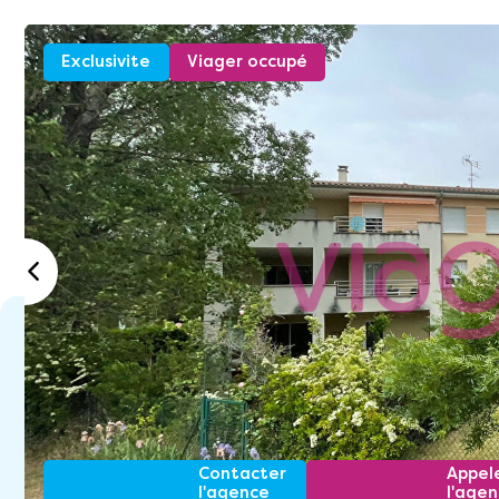
Exclusivite
Viager occupé
Contacter
Appel
l'agence
l'age