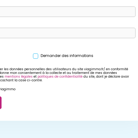
Demander des informations
er les données personnelles des utilisateurs du site viagimmo.fr/ en conformité
 donne mon consentement à la collecte et au traitement de mes données
res
mentions légales
et
politiques de confidentialité
du site, dont je déclare avoir
 cochant la case ci-contre.
r viagimmo