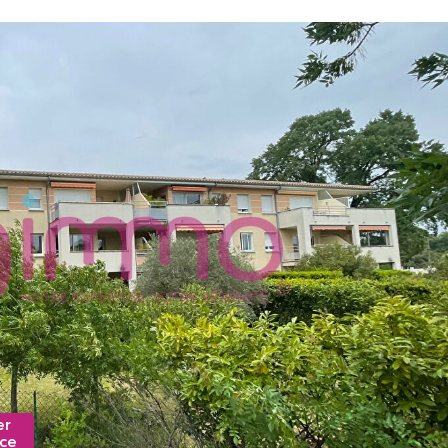
er
nce