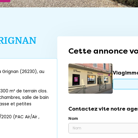
RIGNAN
Cette annonce vo
à Grignan (26230), au
Viagimmo
1300 m² de terrain clos.
 chambres, salle de bain
asse et petites
Contactez vite notre age
2020 (PAC Air/Air ,
Nom