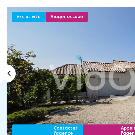
Exclusivite
Viager occupé
Contacter
Appel
l'agence
l'age