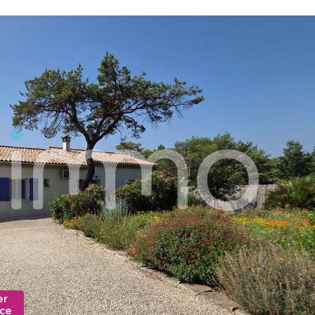
er
nce