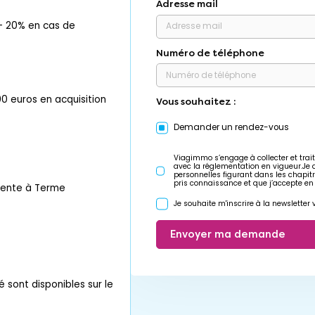
Adresse mail
 + 20% en cas de
Numéro de téléphone
00 euros en acquisition
Vous souhaitez :
Demander un rendez-vous
Viagimmo s’engage à collecter et trait
avec la réglementation en vigueur.Je
personnelles figurant dans les chapit
pris connaissance et que j’accepte en
Vente à Terme
Je souhaite m'inscrire à la newslette
Envoyer ma demande
é sont disponibles sur le