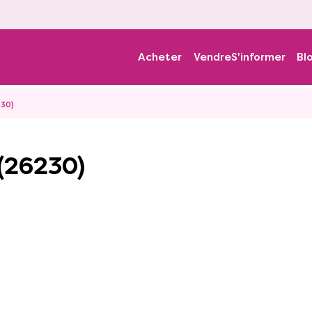
Acheter
Vendre
S'informer
Bl
230)
 (26230)