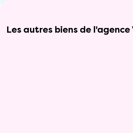
Les autres biens de l'agenc
Exclusivite
Viager occupé
9
Maison
6 pièces - 175m²