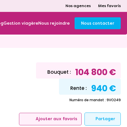
Nos agences
Mes favoris
og
Gestion viagère
Nous rejoindre
Nous contacter
104 800 €
Bouquet :
940 €
Rente :
Numéro de mandat : 9VO249
Partager
Ajouter aux favoris