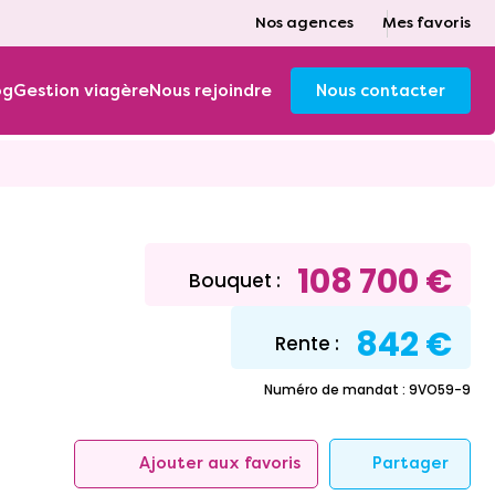
Nos agences
Mes favoris
og
Gestion viagère
Nous rejoindre
Nous contacter
108 700 €
Bouquet :
842 €
Rente :
Numéro de mandat : 9VO59-9
Partager
Ajouter aux favoris