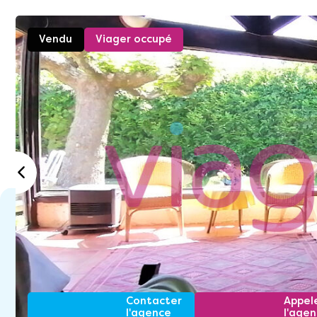
Vendu
Viager occupé
Contacter
Appel
l'agence
l'age