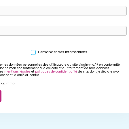
Demander des informations
er les données personnelles des utilisateurs du site viagimmo.fr/ en conformité
 donne mon consentement à la collecte et au traitement de mes données
res
mentions légales
et
politiques de confidentialité
du site, dont je déclare avoir
 cochant la case ci-contre.
r viagimmo