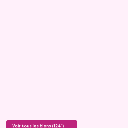
9
Maison
6 pièces - 175m²
Tournon Sur Rhone
Rente :
1 334 €
Valeur vénale :
445 000 €
Plus de détails
Voir tous les biens (1241)