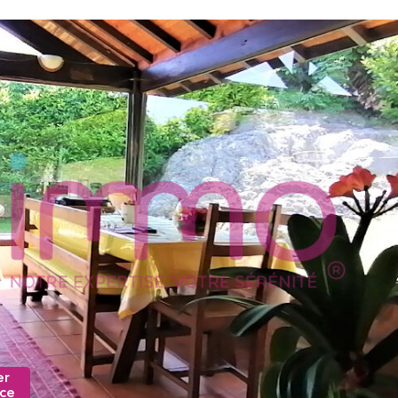
er
nce