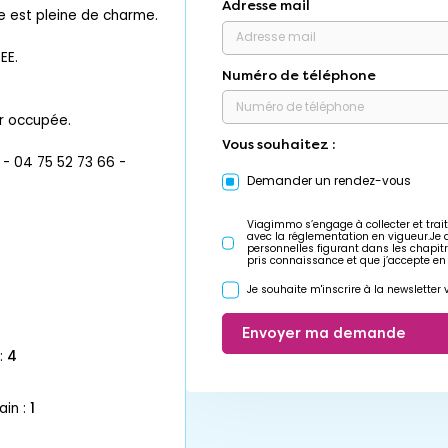
Adresse mail
e est pleine de charme.
EE.
Numéro de téléphone
ur occupée.
Vous souhaitez :
 04 75 52 73 66 -
Demander un rendez-vous
Viagimmo s’engage à collecter et trait
avec la réglementation en vigueur.Je
personnelles figurant dans les chapit
pris connaissance et que j’accepte en
Je souhaite m'inscrire à la newslette
Envoyer ma demande
:
4
ain :
1