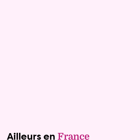
9
Bouquet :
74 900 €
Maison
6 pièces - 175m²
Viagimmo - Montélimar
Tournon Sur Rhone
Mandat :
28VO85
Rente :
1 334 €
76 ans
Valeur vénale :
445 000 €
Plus de détails
Contacter
Voir tous les biens (1243)
Ailleurs en
France