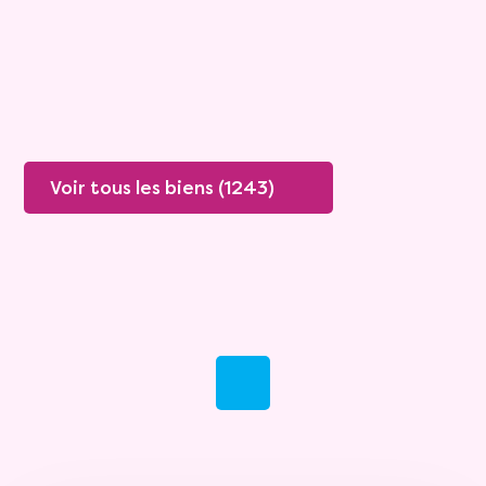
Valeur vénale :
87 000 €
Plus de détails
Contacter
Voir tous les biens (1243)