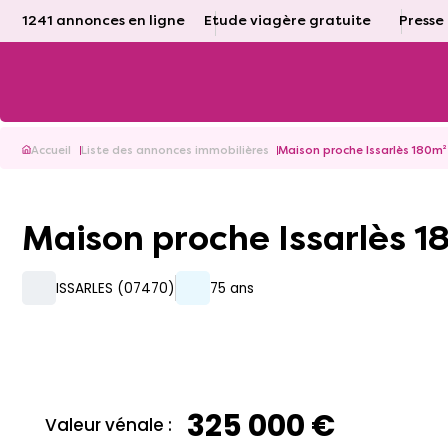
1241 annonces en ligne
Etude viagère gratuite
Presse
Accueil
Liste des annonces immobilières
Maison proche Issarlès 180m²
Maison proche Issarlès 
ISSARLES (07470)
75 ans
325 000 €
Valeur vénale :