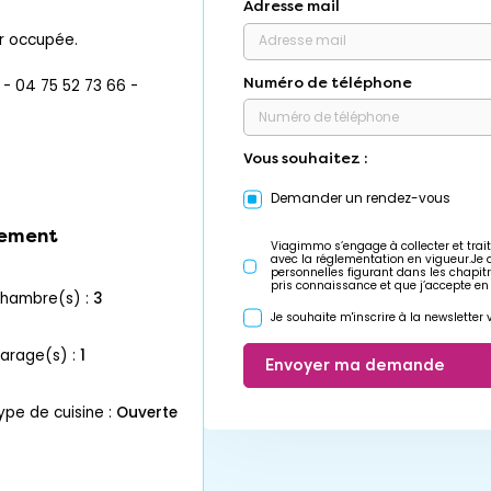
Adresse mail
ur occupée.
Numéro de téléphone
 04 75 52 73 66 -
Vous souhaitez :
Demander un rendez-vous
ement
Viagimmo s’engage à collecter et trait
avec la réglementation en vigueur.Je
personnelles figurant dans les chapit
pris connaissance et que j’accepte en
chambre(s) :
3
Je souhaite m'inscrire à la newslette
garage(s) :
1
Envoyer ma demande
ype de cuisine :
Ouverte