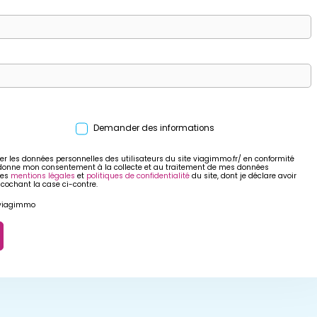
Demander des informations
er les données personnelles des utilisateurs du site viagimmo.fr/ en conformité
 donne mon consentement à la collecte et au traitement de mes données
res
mentions légales
et
politiques de confidentialité
du site, dont je déclare avoir
 cochant la case ci-contre.
r viagimmo