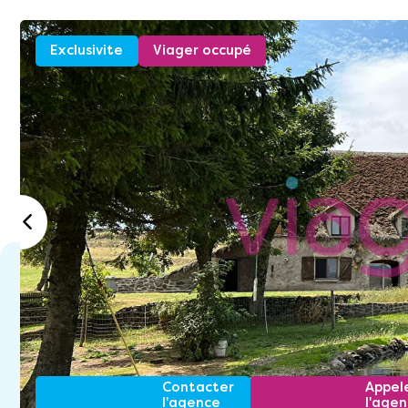
Exclusivite
Viager occupé
Contacter
Appel
l'agence
l'age