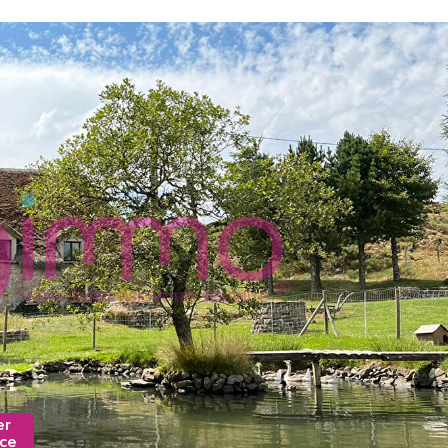
er
nce