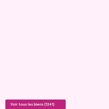
9
Maison
6 pièces - 175m²
Tournon Sur Rhone
Rente :
1 334 €
Valeur vénale :
445 000 €
Plus de détails
Voir tous les biens (1241)