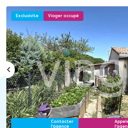
Exclusivite
Viager occupé
Contacter
Appel
l'agence
l'age