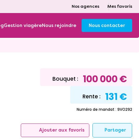
Nos agences
Mes favoris
og
Gestion viagère
Nous rejoindre
Nous contacter
100 000 €
Bouquet :
131 €
Rente :
Numéro de mandat : 9VO292
Partager
Ajouter aux favoris