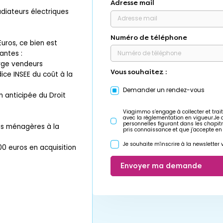
Adresse mail
adiateurs électriques
Numéro de téléphone
uros, ce bien est
antes :
arge vendeurs
Vous souhaitez :
dice INSEE du coût à la
Demander un rendez-vous
n anticipée du Droit
Viagimmo s’engage à collecter et trait
avec la réglementation en vigueur.Je
personnelles figurant dans les chapit
es ménagères à la
pris connaissance et que j’accepte en
Je souhaite m'inscrire à la newslette
00 euros en acquisition
Envoyer ma demande