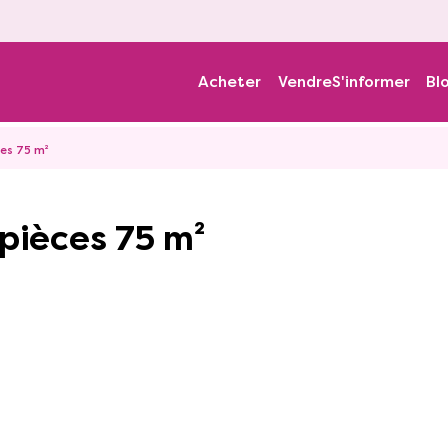
Acheter
Vendre
S'informer
Bl
es 75 m²
 pièces 75 m²