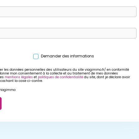
Demander des informations
er les données personnelles des utilisateurs du site viagimmo.fr/ en conformité
 donne mon consentement à la collecte et au traitement de mes données
res
mentions légales
et
politiques de confidentialité
du site, dont je déclare avoir
 cochant la case ci-contre.
r viagimmo