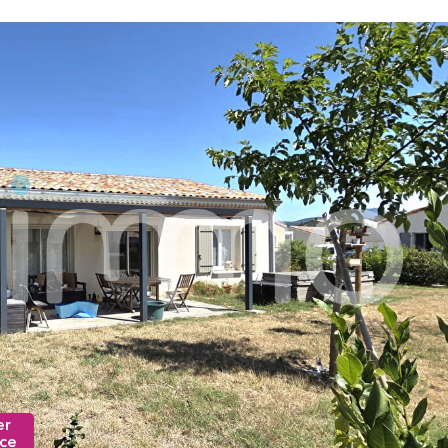
er
nce