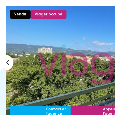
Vendu
Viager occupé
Contacter
Appel
l'agence
l'age