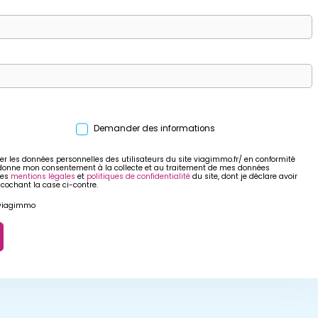
Demander des informations
er les données personnelles des utilisateurs du site viagimmo.fr/ en conformité
 donne mon consentement à la collecte et au traitement de mes données
res
mentions légales
et
politiques de confidentialité
du site, dont je déclare avoir
 cochant la case ci-contre.
r viagimmo