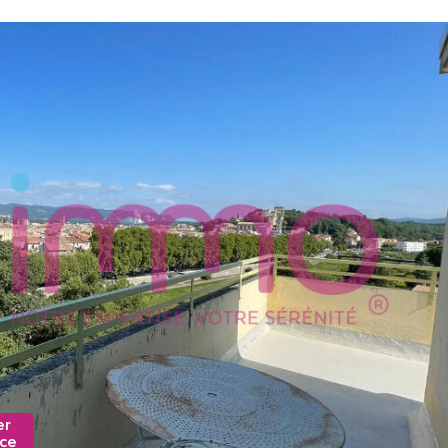
er
nce