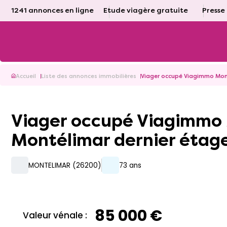
1241 annonces en ligne
Etude viagère gratuite
Presse
Accueil
Liste des annonces immobilières
Viager occupé Viagimmo Mon
Viager occupé Viagimmo Montélimar 26200 Appartement
Montélimar dernier étag
MONTELIMAR (26200)
73 ans
85 000 €
Valeur vénale :