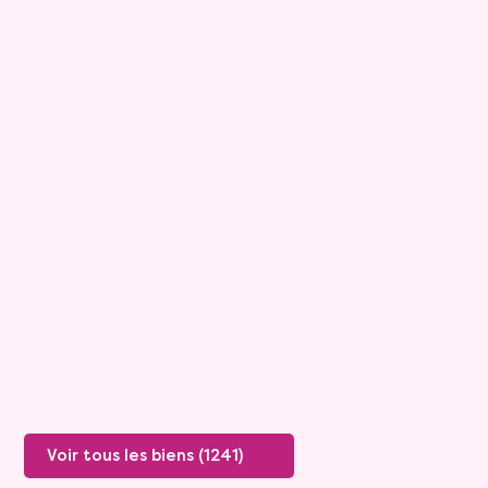
9
Maison
6 pièces - 175m²
Tournon Sur Rhone
Rente :
1 334 €
Valeur vénale :
445 000 €
Plus de détails
Voir tous les biens (1241)