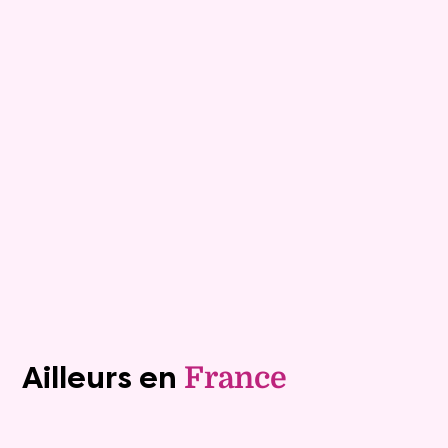
Maison
7 pièces - 152m²
Les Sables D Olonne
Mandat :
1VTL916
Mensualité :
1 500 €
Versée sur une durée de 20 ans
Valeur vénale :
460 000 €
Plus de détails
Contacter
Voir tous les biens (1242)
Ailleurs en
France