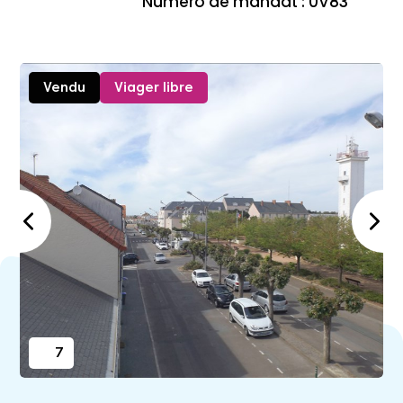
Numéro de mandat : 0V83
Vendu
Viager libre
7