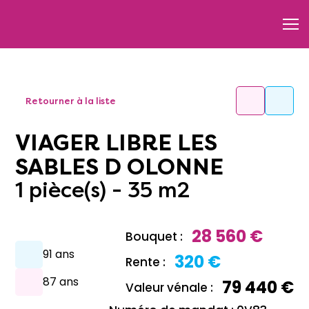
Retourner à la liste
VIAGER LIBRE LES
SABLES D OLONNE
1 pièce(s) - 35 m2
28 560 €
Bouquet :
91 ans
320 €
Rente :
87 ans
79 440 €
Valeur vénale :