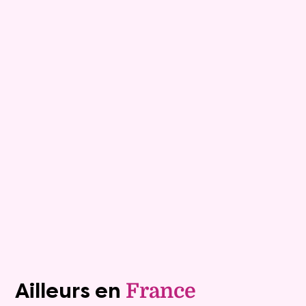
9
Comptant :
127 600 €
Maison
7 pièces - 152m²
Viagimmo - Les Sables d'Olonne
Les Sables D Olonne
Mandat :
1VTL916
Mensualité :
1 500 €
Versée sur une durée de 20 ans
Valeur vénale :
460 000 €
Plus de détails
Contacter
Voir tous les biens (1241)
Ailleurs en
France