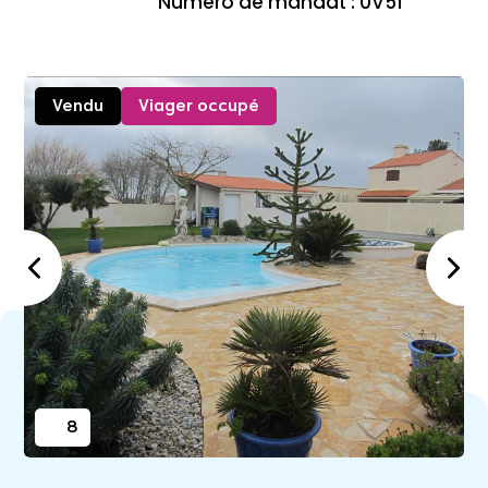
Numéro de mandat : 0V51
Vendu
Viager occupé
8