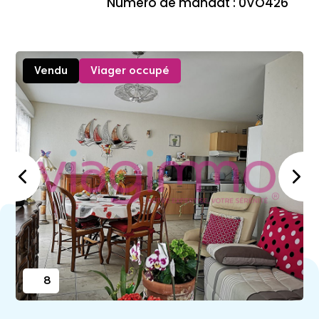
Numéro de mandat : 0VO426
Vendu
Viager occupé
8