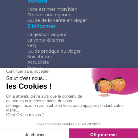
Vendre
Faire estimer mon bien
Trouver une agence
Guide de la vente en viager
S’informer
La gestion viagère
La vente à terme
FAQ
Guide pratique du viager
Nos ebooks
Actualités
Presse
Rejoindre le Réseau
Nous rejoindre
Plaquette
Confidentialité
Plan du site
Mentions légales
Politique de confidentialité
Contacter l'agence
Appeler l'agence
© Copyright 2026