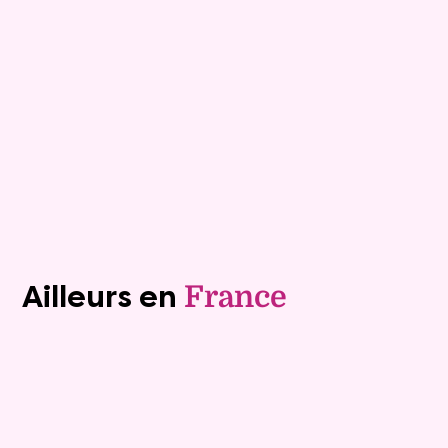
Mandat :
1VTL916
Mensualité :
1 500 €
Versée sur une durée de 20 ans
Valeur vénale :
460 000 €
Plus de détails
Contacter
Voir tous les biens (1241)
Ailleurs en
France
Exclusivite
Viager occupé