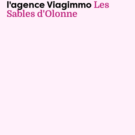
l'agence Viagimmo
Les
Sables d'Olonne
Vente à terme libre
9
Comptant :
127 600 €
Maison
7 pièces - 152m²
Viagimmo - Les Sables d'Olonne
Les Sables D Olonne