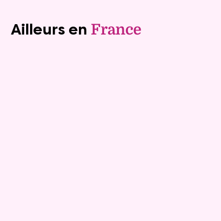
Voir tous les biens (1241)
Ailleurs en
France
Exclusivite
Viager occupé
15
Bouquet :
45 925 €
Maison
4 pièces - 135m²
Viagimmo - Lyon