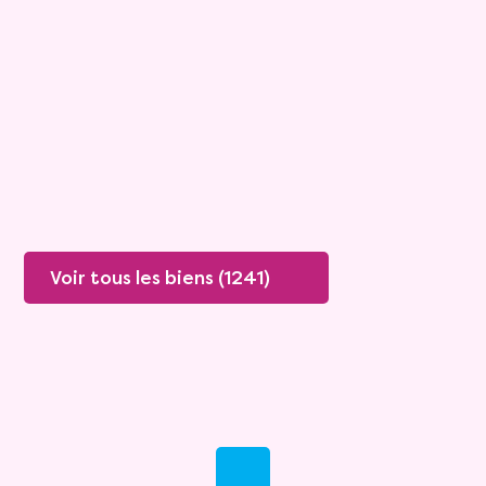
Boissey
Mandat :
20VO249
Rente :
447 €
78 ans
Valeur vénale :
250 000 €
76 ans
Plus de détails
Contacter
Voir tous les biens (1241)