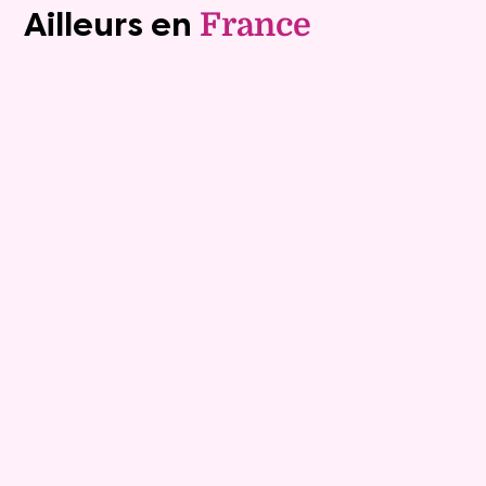
Ailleurs en
France
Exclusivite
Viager occupé
15
Bouquet :
45 925 €
Maison
4 pièces - 135m²
Viagimmo - Lyon
Boissey
Mandat :
20VO249