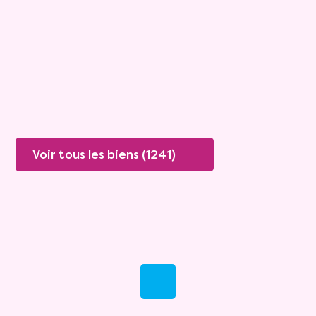
Rente :
447 €
78 ans
Valeur vénale :
250 000 €
76 ans
Plus de détails
Contacter
Voir tous les biens (1241)