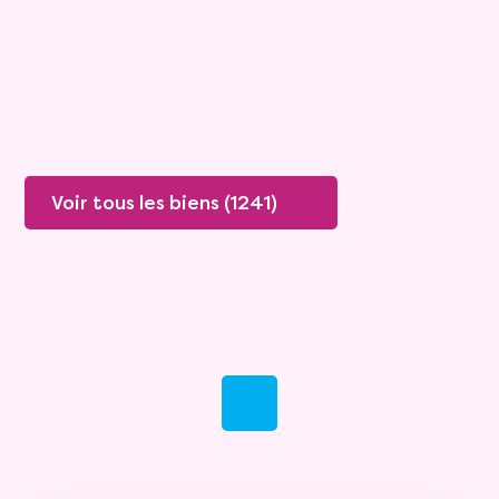
Valeur vénale :
360 000 €
Plus de détails
Contacter
Voir tous les biens (1241)