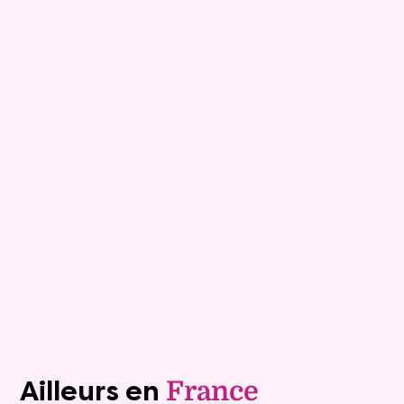
9
Comptant :
127 600 €
Maison
7 pièces - 152m²
Viagimmo - Les Sables d'Olonne
Les Sables D Olonne
Mandat :
1VTL916
Mensualité :
1 500 €
Versée sur une durée de 20 ans
Valeur vénale :
460 000 €
Plus de détails
Contacter
Voir tous les biens (1241)
Ailleurs en
France